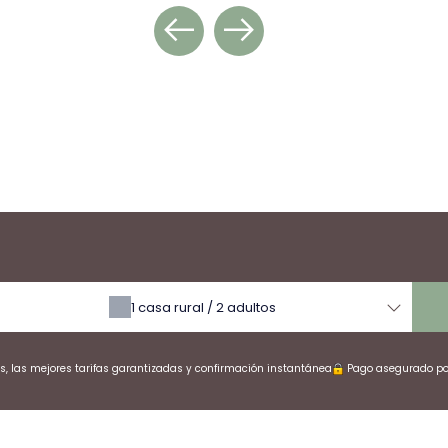
erva
line
1
casa rural /
2
adultos
, las mejores tarifas garantizadas y confirmación instantánea
Pago asegurado po