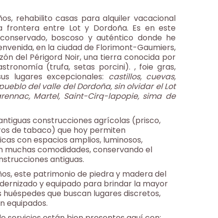
s, rehabilito casas para alquiler vacacional
la frontera entre Lot y Dordoña. Es en este
 conservado, boscoso y auténtico donde he
ienvenida, en la ciudad de Florimont-Gaumiers,
zón del Périgord Noir, una tierra conocida por
stronomía (trufa, setas porcini). , foie gras,
sus lugares excepcionales:
castillos, cuevas,
pueblo del valle del Dordoña, sin olvidar el Lot
ennac, Martel, Saint-Cirq-lapopie, sima de
antiguas construcciones agrícolas (prisco,
ros de tabaco) que hoy permiten
icas con espacios amplios, luminosos,
on muchas comodidades, conservando el
nstrucciones antiguas.
años, este patrimonio de piedra y madera del
dernizado y equipado para brindar la mayor
s huéspedes que buscan lugares discretos,
en equipados.
de servicios están bien presentes aquí con: