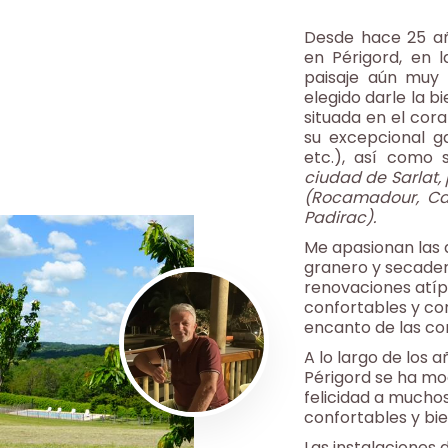
Desde hace 25 año
en Périgord, en 
paisaje aún muy
elegido darle la b
situada en el cora
su excepcional ga
etc.), así como 
ciudad de Sarlat, 
(Rocamadour, Car
Padirac).
Me apasionan las 
granero y secade
renovaciones atíp
confortables y c
encanto de las co
A lo largo de los 
Périgord se ha mo
felicidad a mucho
confortables y bi
Las instalaciones 