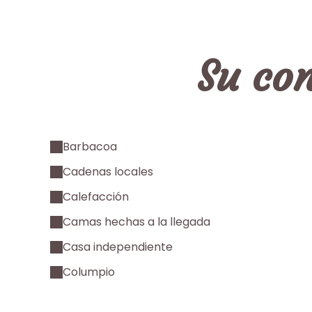
Su con
Barbacoa
Cadenas locales
Calefacción
Camas hechas a la llegada
Casa independiente
Columpio