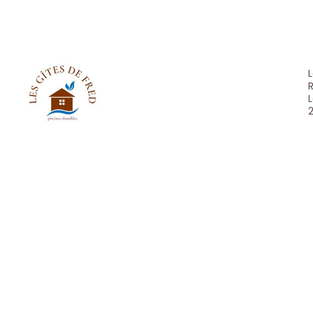
L
R
L