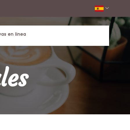
vas en linea
les